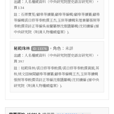
出處：
，
人名權威資料（中央研究院歷史語言研究所）
頁
134
註：
石渠寶笈/顧皋等續纂;顧皋等編輯/顧皋等續纂;顧皋
等編輯裘曰修等奉敕撰王杰,玉保等續輯朱理兼纂張照等
奉敕撰梁詩正等編吳省蘭纂辦沈維鐈纂輯/沈初續編 (據
中央研究院《明清人物權威檔案》).
，角色：
秘殿珠林
未詳
ID: 13376
出處：
，
人名權威資料（中央研究院歷史語言研究所）
頁
397
註：
秘殿珠林/裘曰修等奉敕撰/裘曰修等奉敕撰黃鉞,英
和,姚文田檢閱顧皋等續纂;顧皋等編輯王杰,玉保等續輯
張照等奉敕撰梁詩正等編沈維鐈纂輯/沈初續編 (據中央
研究院《明清人物權威檔案》).