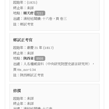
起始年：(
)
1821
終止年：未詳
地點：
順天府
7211
出處：
，頁
清秘述聞續: 十六卷
卷三
註：
鄉試考官
鄉試正考官
起始年：
年 (
)
嘉慶
21
1817
終止年：未詳
地點：
陝西省
8938
出處：
，
人名權威資料（中央研究院歷史語言研究所）
頁
tts_no=134
註：
陜西鄉試正考官
修撰
起始年：未詳
終止年：未詳
出處：
清秘述聞續: 十六卷