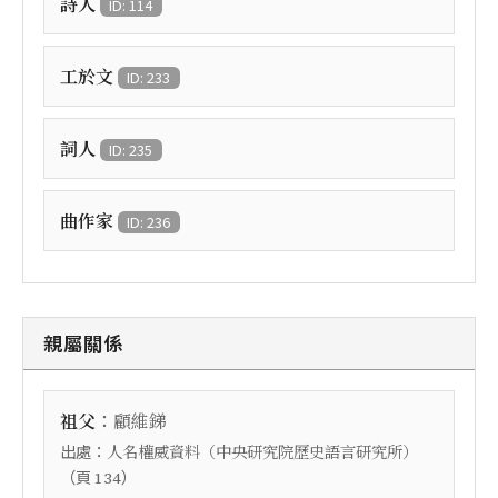
詩人
ID: 114
工於文
ID: 233
詞人
ID: 235
曲作家
ID: 236
親屬關係
：
祖父
顧維銻
出處：
人名權威資料（中央研究院歷史語言研究所）
（頁
）
134