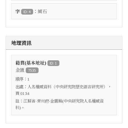
：
字
緘石
ID: 4
地理資訊
籍貫(基本地址)
ID: 1
金匱
7535
順序：
1
出處：
，
人名權威資料（中央研究院歷史語言研究所）
頁
0134
註：
江蘇省-常州府-金匱縣(中央研究院人名權威資
料)。