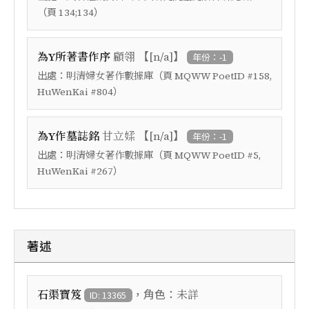
（頁
）
134;134
【
】
為Y所著書作序
顧翎
[n/a]
年份：-1
出處：
（頁
明清婦女著作數據庫
MQWW PoetID #158,
）
HuWenKai #804
【
】
為Y作墓誌銘
甘立媃
[n/a]
年份：-1
出處：
（頁
明清婦女著作數據庫
MQWW PoetID #5,
）
HuWenKai #267
著述
，角色：
石渠寶笈
未詳
ID: 13365