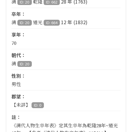
28 年 (1763)
清
乾隆
ID: 20
ID: 662
卒年：
12 年 (1832)
清
道光
ID: 20
ID: 664
享年：
70
朝代：
清
ID: 20
性別：
男性
郡望：
【未詳】
ID: 0
註：
《清代人物生卒年表》定其生卒年為乾隆28年~道光