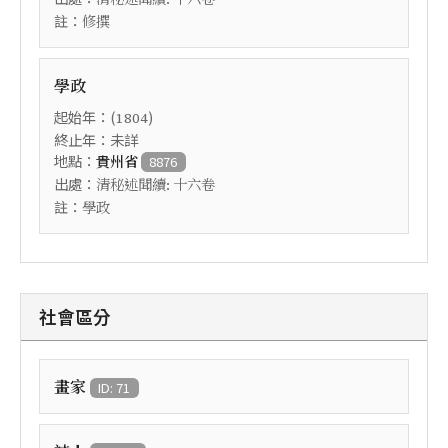
註：
修撰
學政
起始年：(
)
1804
終止年：未詳
地點：
貴州省
8876
出處：
清秘述聞續: 十六卷
註：
學政
社會區分
畫家
ID: 71