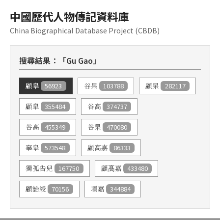
中國歷代人物傳記資料庫
China Biographical Database Project (CBDB)
搜尋結果：「Gu Gao」
56923
103788
282117
顧皋
谷杲
顧杲
355484
374737
顧皐
谷高
455349
470080
谷高
谷杲
573548
86333
辜皋
顧高嘉
167750
433480
獨孤告兒
顧髙嘉
70156
344884
顧詒綬
項嘉