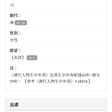
72
朝代：
清
ID: 20
性別：
女性
郡望：
【未詳】
ID: 0
註：
《清代人物生卒年表》定其生卒年為乾隆43年~道光
29年。 【參考《清代人物生卒年表》#18424.】
出處