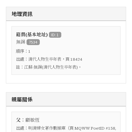
地理資訊
籍貫(基本地址)
ID: 1
無錫
7534
順序：
1
出處：
，頁
清代人物生卒年表
18424
註：
江蘇·無錫(清代人物生卒年表)。
親屬關係
：
父
顧敏恆
出處：
（頁
明清婦女著作數據庫
MQWW PoetID #158,