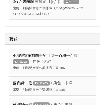
【
】
為Y之書題詞
鄒蕙貞
[n/a]
年份：-1
出處：
（頁
明清婦女著作數據庫
MQWW PoetID
）
#1457, HuWenKai #695
著述
小檀欒室彙刻閨秀詞:十集一百種一百卷
，角色：
未詳
ID: 35275
出處：
，頁
明清婦女著作數據庫
306
，角色：
茝香詞:一卷
未詳
ID: 35409
出處：
，頁
明清婦女著作數據庫
158
，角色：
茞香詞:一卷
未詳
ID: 37570