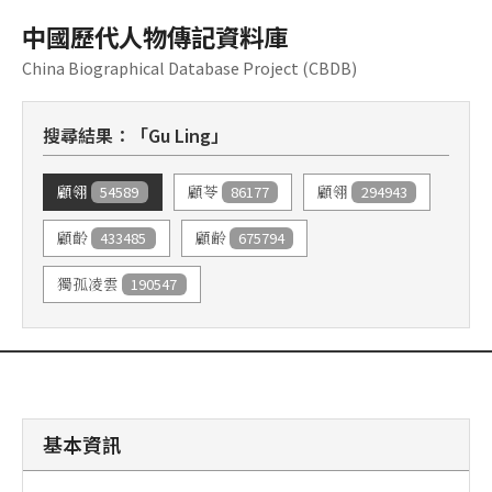
中國歷代人物傳記資料庫
China Biographical Database Project (CBDB)
搜尋結果：「Gu Ling」
54589
86177
294943
顧翎
顧苓
顧翎
433485
675794
顧齡
顧齢
190547
獨孤凌雲
基本資訊