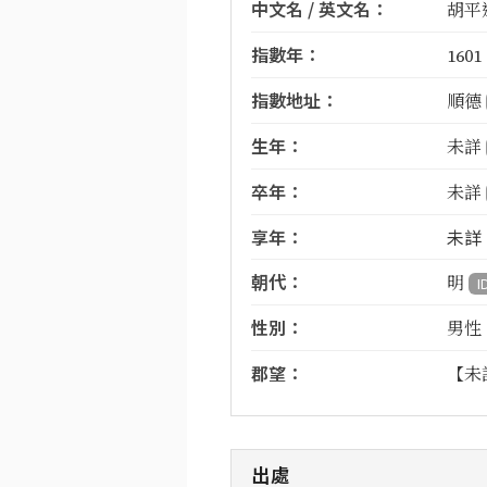
中文名 / 英文名：
胡平運
指數年：
1601
指數地址：
順德
生年：
未詳
卒年：
未詳
享年：
未詳
朝代：
明
I
性別：
男性
郡望：
【未
出處