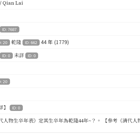
 Qian Lai
ID: 7687
44 年 (1779)
乾隆
D: 20
ID: 662
未詳
ID: 0
ID: 0
D: 20
詳】
ID: 0
代人物生卒年表》定其生卒年為乾隆44年~？。 【參考《清代人物生卒