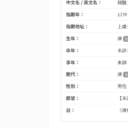
中文名 / 英文名：
錢騋 /
指數年：
1779
指數地址：
上虞
生年：
清
I
卒年：
未詳
享年：
未詳
朝代：
清
I
性別：
男性
郡望：
【未
註：
《清