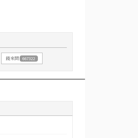
錢來問
667322