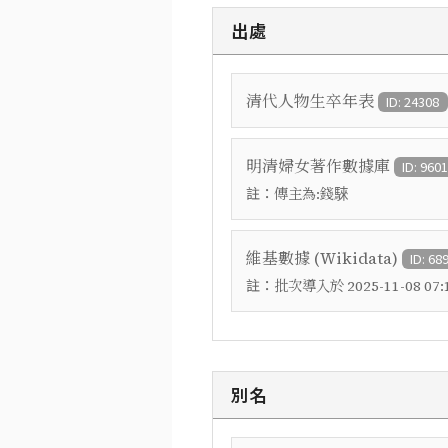
出處
清代人物生卒年表
ID: 24308
明清婦女著作數據庫
ID: 960
註：
傳主為:錢騋
維基數據 (Wikidata)
ID: 68
註：
批次導入於 2025-11-08 07:1
別名