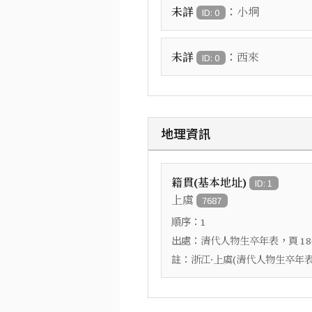
：
未詳
小坰
ID: 0
：
未詳
西來
ID: 0
地理資訊
籍貫(基本地址)
ID: 1
上虞
7687
順序：
1
出處：
，頁
清代人物生卒年表
18
註：
浙江·上虞(清代人物生卒年表