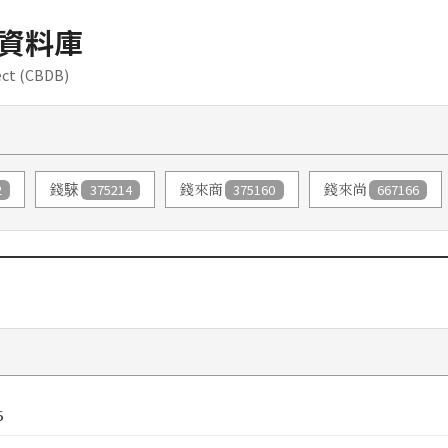
資料庫
ect (CBDB)
2
錢騋
375214
錢來商
375160
錢來尚
667166
6