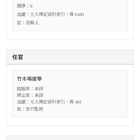
順序：
0
出處：
，頁
元人傳記資料索引
0481
註：
汲縣人
任官
竹木場提舉
起始年：未詳
終止年：未詳
出處：
，頁
元人傳記資料索引
481
註：
官竹監使