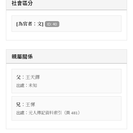
社會區分
[為官者：文]
ID: 40
親屬關係
：
父
王天鐸
出處：
未知
：
兄
王惲
出處：
（頁
）
元人傳記資料索引
481