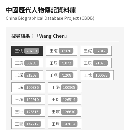
中國歷代人物傳記資料庫
China Biographical Database Project (CBDB)
搜尋結果：「Wang Chen」
28730
37420
37817
王忱
王諶
王諶
69283
71072
71073
王宸
王辰
王辰
71207
71208
100673
王琛
王琛
王忱
100836
100965
王琛
王諶
122910
126514
王琛
王臣
126515
126630
王臣
王宸
147217
147614
王臣
王琛