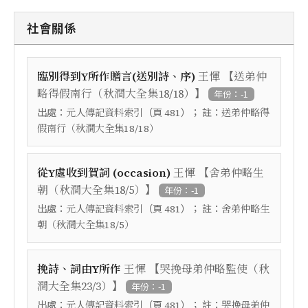
社會關係
【
臨別得到Y所作贈言(送別詩、序)
王惲
送弟仲
】
略得假南行（秋澗大全集18/18）
年份：-1
出處：
（頁
）； 註：
元人傳記資料索引
481
送弟仲略得
假南行（秋澗大全集18/18）
【
從Y處收到賀詞 (occasion)
王惲
舍弟仲略生
】
朝（秋澗大全集18/5）
年份：-1
出處：
（頁
）； 註：
元人傳記資料索引
481
舍弟仲略生
朝（秋澗大全集18/5）
【
挽詩、詞由Y所作
王惲
哭挽母弟仲略監使（秋
】
澗大全集23/3）
年份：-1
出處：
（頁
）； 註：
元人傳記資料索引
481
哭挽母弟仲