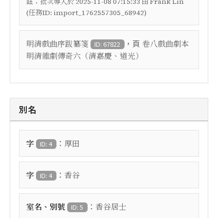
註：
批次導入於 2025-11-08 07:15:33 由 Frank Lin
(任務ID: import_1762557305_68942)
，頁
明清戲曲序跋纂箋
卷八戲曲劇本
ID: 67822
明清雜劇傳奇六（清嘉慶、道光）
別名
：
字
厚田
ID: 4
：
字
香谷
ID: 4
：
室名、別號
香谷居士
ID: 5