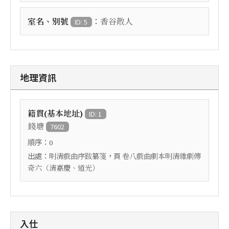
：
室名、別號
香谷散人
ID: 5
地理資訊
籍貫(基本地址)
ID: 1
錢塘
7602
順序：
0
出處：
，頁
明清戲曲序跋纂箋
卷八戲曲劇本明清雜劇傳
奇六（清嘉慶、道光）
入仕