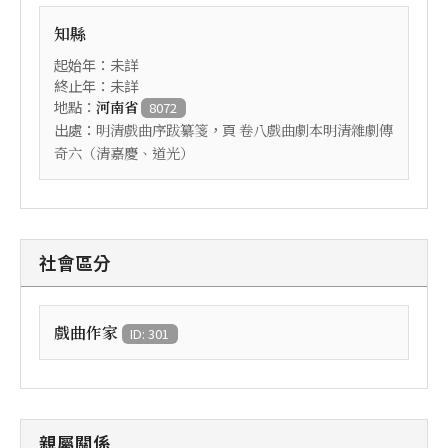
知縣
起始年：未詳
終止年：未詳
地點：
河南省
8072
出處：
，頁
明清戲曲序跋纂箋
卷八戲曲劇本明清雜劇傳
奇六（清嘉慶、道光）
社會區分
戲曲作家
ID: 301
親屬關係