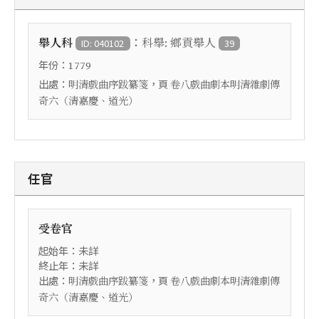
：
舉人科
科舉: 鄉貢舉人
ID: 040102
39
年份：
1779
出處：
，頁
明清戲曲序跋纂箋
卷八戲曲劇本明清雜劇傳
奇六（清嘉慶、道光）
任官
受卷官
起始年：未詳
終止年：未詳
出處：
，頁
明清戲曲序跋纂箋
卷八戲曲劇本明清雜劇傳
奇六（清嘉慶、道光）