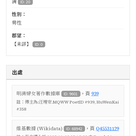
清
ID: 20
性別：
男性
郡望：
【未詳】
ID: 0
出處
，頁
明清婦女著作數據庫
939
ID: 9601
註：
傳主為:汪增安.MQWW PoetID #939, HuWenKai
#358
，頁
維基數據 (Wikidata)
Q45531129
ID: 68942