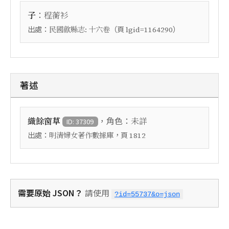
：
子
程蘅衫
出處：
（頁
）
民國歙縣志: 十六卷
lgid=1164290
著述
，角色：
織餘窗草
未詳
ID: 37309
出處：
，頁
明清婦女著作數據庫
1812
需要原始 JSON？
請使用
?id=55737&o=json