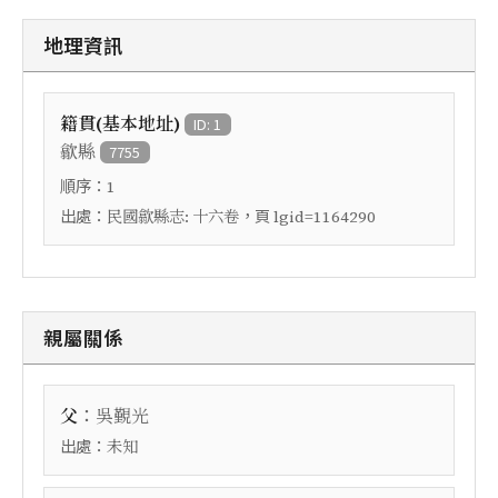
地理資訊
籍貫(基本地址)
ID: 1
歙縣
7755
順序：
1
出處：
，頁
民國歙縣志: 十六卷
lgid=1164290
親屬關係
：
父
吳覲光
出處：
未知