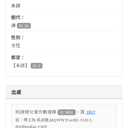
未詳
朝代：
清
ID: 20
性別：
女性
郡望：
【未詳】
ID: 0
出處
，頁
明清婦女著作數據庫
1812
ID: 9601
註：
傳主為:吳淑儀.MQWW PoetID #1812,
HuWenKai #309