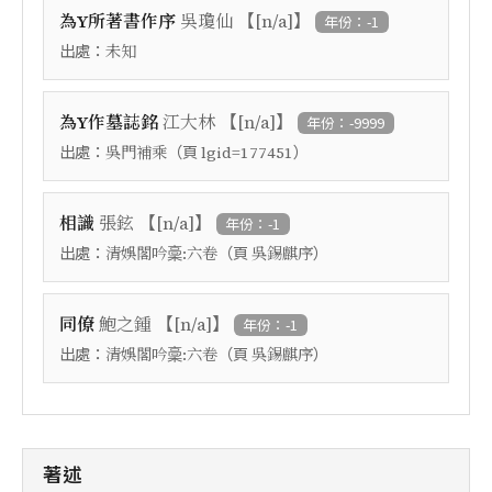
【
】
為Y所著書作序
吳瓊仙
[n/a]
年份：-1
出處：
未知
【
】
為Y作墓誌銘
江大林
[n/a]
年份：-9999
出處：
（頁
）
吳門補乘
lgid=177451
【
】
相識
張鉉
[n/a]
年份：-1
出處：
（頁
）
清娛閣吟稾:六卷
吳錫麒序
【
】
同僚
鮑之鍾
[n/a]
年份：-1
出處：
（頁
）
清娛閣吟稾:六卷
吳錫麒序
著述