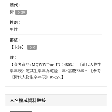
朝代：
清
ID: 20
性別：
男性
郡望：
【未詳】
ID: 0
註：
【參考資料: MQWW PoetID #4803.】 《清代人物生
卒年表》定其生卒年為乾隆11年~嘉慶23年。 【參考
《清代人物生卒年表》#9629.】
人名權威資料鏈接