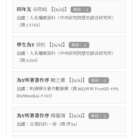
【
】
同年友
谷際岐
[n/a]
年份：-1
出處：
人名權威資料（中央研究院歷史語言研究所）
（頁
）
13765
【
】
學生為Y
徐松
[n/a]
年份：-1
出處：
人名權威資料（中央研究院歷史語言研究所）
（頁
）
6354
【
】
為Y所著書作序
鮑之蕙
[n/a]
年份：-1
出處：
（頁
明清婦女著作數據庫
MQWW PoetID #99,
）
HuWenKai #762
【
】
為Y所著書作序
楊繼端
[n/a]
年份：-1
出處：
（頁
）
古雪詩鈔:一卷
序3a