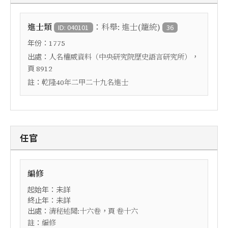
：
進士類
科舉: 進士(籠統)
ID: 040101
36
年份：
1775
出處：
，
人名權威資料（中央研究院歷史語言研究所）
頁
8912
註：
乾隆40年二甲二十九名進士
任官
編修
起始年：未詳
終止年：未詳
出處：
，頁
清秘述聞:十六卷
卷十六
註：
編修