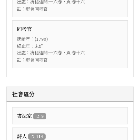
出處：
，頁
清秘述聞:十六卷
卷十六
註：
鄉會同考官
同考官
起始年：(
)
1790
終止年：未詳
出處：
，頁
清秘述聞:十六卷
卷十六
註：
鄉會同考官
社會區分
書法家
ID: 9
詩人
ID: 114