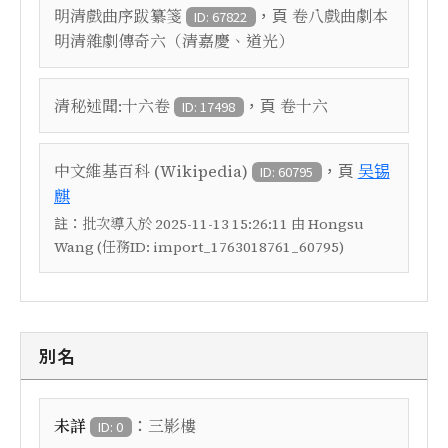
，頁
明清戲曲序跋纂箋
卷八戲曲劇本
ID: 67822
明清雜劇傳奇六（清嘉慶、道光）
，頁
清秘述聞:十六卷
卷十六
ID: 17498
，頁
中文維基百科 (Wikipedia)
吴锡
ID: 60795
麒
註：
批次導入於 2025-11-13 15:26:11 由 Hongsu
Wang (任務ID: import_1763018761_60795)
別名
：
未詳
三影樓
ID: 0