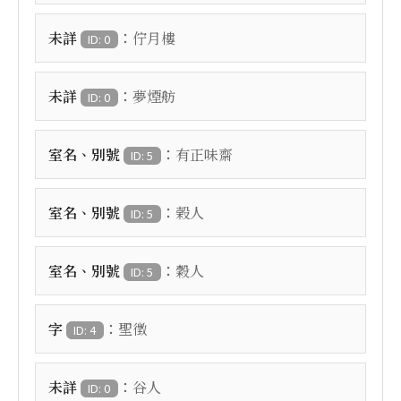
：
未詳
佇月樓
ID: 0
：
未詳
夢煙舫
ID: 0
：
室名、別號
有正味齋
ID: 5
：
室名、別號
榖人
ID: 5
：
室名、別號
穀人
ID: 5
：
字
聖徵
ID: 4
：
未詳
谷人
ID: 0