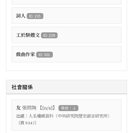
詞人
ID: 235
工於駢體文
ID: 239
戲曲作家
ID: 301
社會關係
【
】
友
張問陶
[n/a]
年份：-1
出處：
人名權威資料（中央研究院歷史語言研究所）
（頁
）
9347