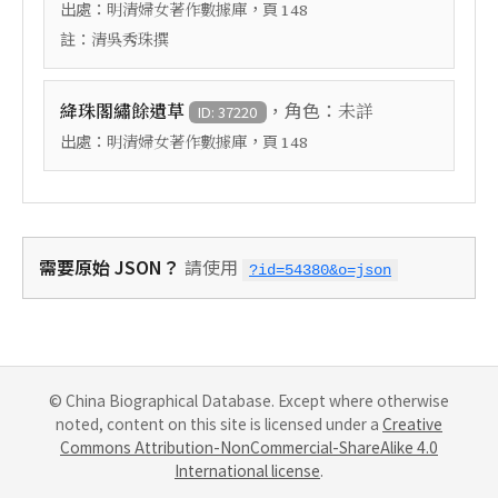
出處：
，頁
明清婦女著作數據庫
148
註：
清吳秀珠撰
，角色：
絳珠閣繡餘遺草
未詳
ID: 37220
出處：
，頁
明清婦女著作數據庫
148
需要原始 JSON？
請使用
?id=54380&o=json
© China Biographical Database. Except where otherwise
noted, content on this site is licensed under a
Creative
Commons Attribution-NonCommercial-ShareAlike 4.0
International license
.