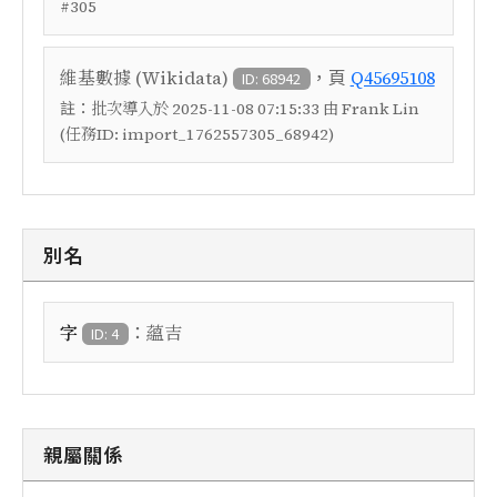
#305
，頁
維基數據 (Wikidata)
Q45695108
ID: 68942
註：
批次導入於 2025-11-08 07:15:33 由 Frank Lin
(任務ID: import_1762557305_68942)
別名
：
字
蘊吉
ID: 4
親屬關係