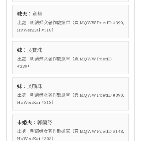
：
妹夫
章華
出處：
（頁
明清婦女著作數據庫
MQWW PoetID #390,
）
HuWenKai #318
：
妹
吳寶珠
出處：
（頁
明清婦女著作數據庫
MQWW PoetID
）
#389
：
妹
吳麟珠
出處：
（頁
明清婦女著作數據庫
MQWW PoetID #390,
）
HuWenKai #318
：
未婚夫
郭蘭芬
出處：
（頁
明清婦女著作數據庫
MQWW PoetID #148,
）
HuWenKai #305