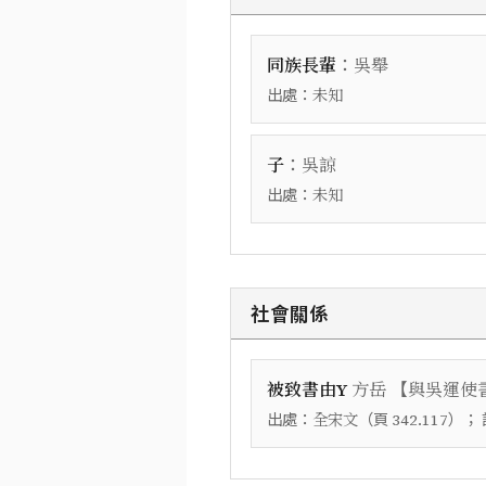
：
同族長輩
吳舉
出處：
未知
：
子
吳諒
出處：
未知
社會關係
【
被致書由Y
方岳
與吳運使
出處：
（頁
）；
全宋文
342.117