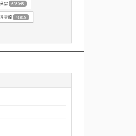
吳雲
685045
吳雲龍
41815