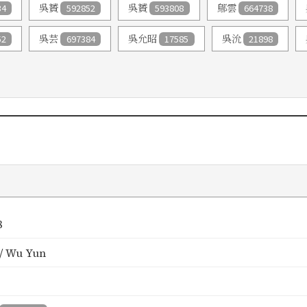
34
吳贇
592852
吳贇
593808
鄔雲
664738
52
吳芸
697384
吳允昭
17585
吳沇
21898
8
/ Wu Yun