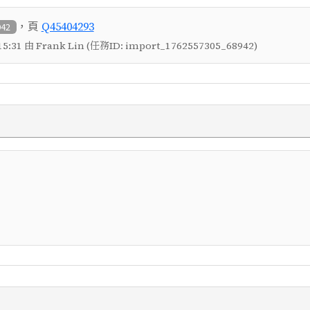
，頁
Q45404293
942
5:31 由 Frank Lin (任務ID: import_1762557305_68942)