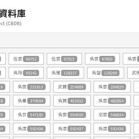
資料庫
ect (CBDB)
伍雲
66752
伍雲
67015
吳雲
67803
吳雲
吳筠
93242
吳運
128237
吳鋆
128269
武
16
吳雲
231613
武贇
254689
吳雲
284629
58
吳暈
379584
吳贇
453032
吳雲
482854
70
吳芸
547185
吳雲
550500
巫雲
568834
44
吳澐
592436
吳澐
592437
吳澐
592438