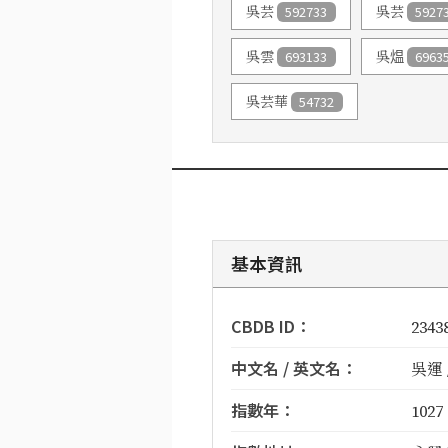
吳芸
592733
吳芸
5927
吳雲
693133
吳煴
6963
吳芸華
54732
基本資訊
CBDB ID：
2343
中文名 / 英文名：
吳運 
指數年：
1027