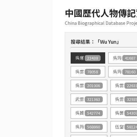
中國歷代人物傳記
China Biographical Database Proj
搜尋結果：「Wu Yun」
吳運
23438
吳筠
41687
吳雲
78058
吳筠
78160
吳雲
201006
吳雲
2263
武雲
321363
吳雲
3293
吳贇
542774
吳蕓
5430
吳筠
568860
伍鋆
5812