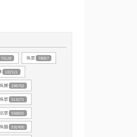
70128
吳雲
78057
惲
181521
吳贇
286702
吳雲
513271
巫雲
568835
吳熉
592490