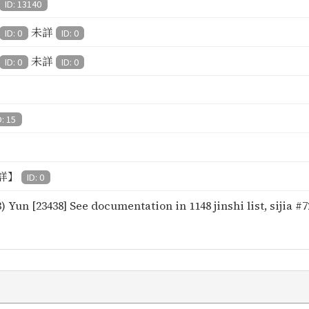
ID: 13140
未詳
ID: 0
ID: 0
未詳
ID: 0
ID: 0
D: 15
詳】
ID: 0
) Yun [23438] See documentation in 1148 jinshi list, sijia #7