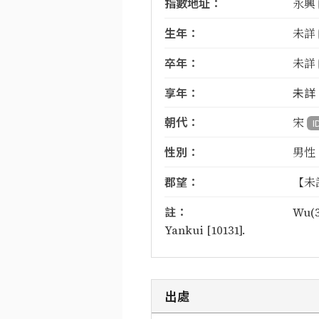
指數地址：
永興
生年：
未詳
卒年：
未詳
享年：
未詳
朝代：
宋
I
性別：
男性
郡望：
【未
註：
Wu(3
Yankui [10131].
出處