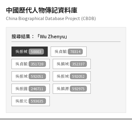
中國歷代人物傳記資料庫
China Biographical Database Project (CBDB)
搜尋結果：「Wu Zhenyu」
58883
78314
吳振棫
吳貞毓
351728
352337
吳貞毓
吳鎮域
592051
592052
吳振域
吳振域
246711
592975
吳振圓
吳鎮源
593635
吳振元