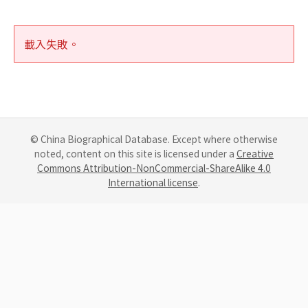
載入失敗。
© China Biographical Database. Except where otherwise
noted, content on this site is licensed under a
Creative
Commons Attribution-NonCommercial-ShareAlike 4.0
International license
.