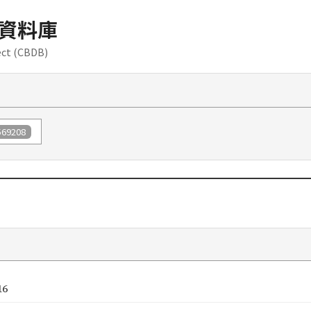
資料庫
ect (CBDB)
」
569208
16