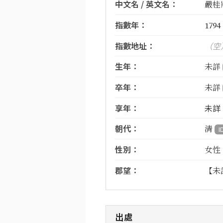
中文名 / 英文名：
嚴桂妝
指數年：
1794
指數地址：
（空
生年：
未詳
卒年：
未詳
享年：
未詳
朝代：
清
I
性別：
女性
郡望：
【未
出處