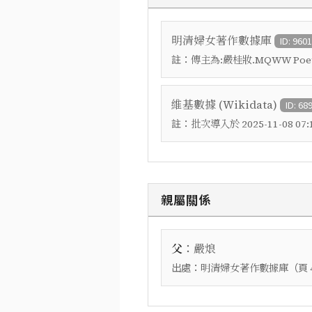
明清婦女著作數據庫
ID: 960
註：
傳主為:嚴桂妝.MQWW PoetI
維基數據 (Wikidata)
ID: 68
註：
批次導入於 2025-11-08 07:1
親屬關係
：
父
嚴烺
出處：
（頁
明清婦女著作數據庫