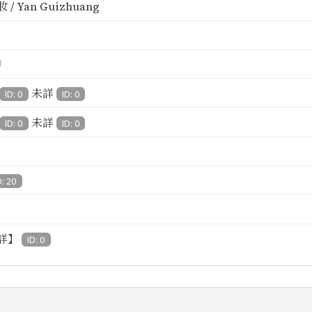
 / Yan Guizhuang
）
未詳
ID: 0
ID: 0
未詳
ID: 0
ID: 0
D: 20
詳】
ID: 0