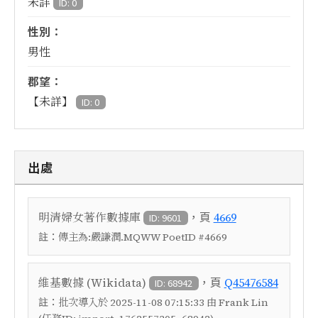
未詳
ID: 0
性別：
男性
郡望：
【未詳】
ID: 0
出處
，頁
明清婦女著作數據庫
4669
ID: 9601
註：
傳主為:嚴謙潤.MQWW PoetID #4669
，頁
維基數據 (Wikidata)
Q45476584
ID: 68942
註：
批次導入於 2025-11-08 07:15:33 由 Frank Lin