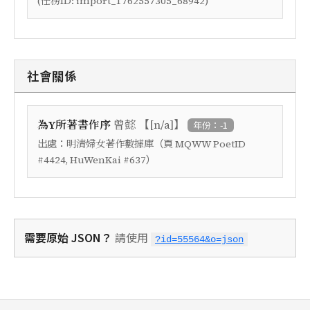
(任務ID: import_1762557305_68942)
社會關係
【
】
為Y所著書作序
曾懿
[n/a]
年份：-1
出處：
（頁
明清婦女著作數據庫
MQWW PoetID
）
#4424, HuWenKai #637
需要原始 JSON？
請使用
?id=55564&o=json