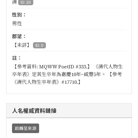
清
ID: 20
性別：
男性
郡望：
【未詳】
ID: 0
註：
【參考資料: MQWW PoetID #333.】 《清代人物生
卒年表》定其生卒年為嘉慶10年~咸豐5年。 【參考
《清代人物生卒年表》#17710.】
人名權威資料鏈接
跳轉至來源