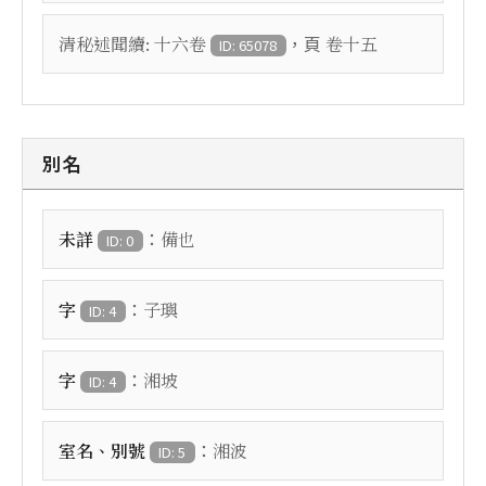
，頁
清秘述聞續: 十六卷
卷十五
ID: 65078
別名
：
未詳
備也
ID: 0
：
字
子璵
ID: 4
：
字
湘坡
ID: 4
：
室名、別號
湘波
ID: 5