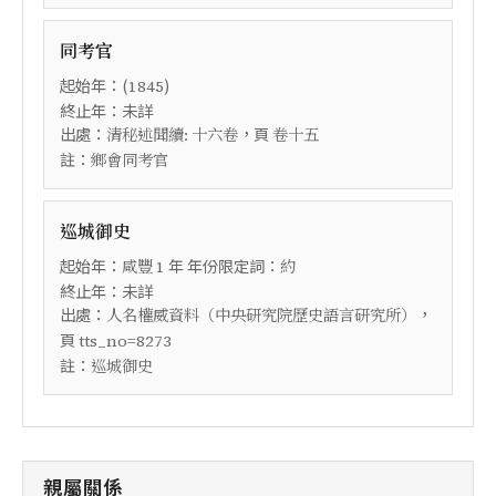
同考官
起始年：(
)
1845
終止年：未詳
出處：
，頁
清秘述聞續: 十六卷
卷十五
註：
鄉會同考官
巡城御史
起始年：
年 年份限定詞：
咸豐
1
約
終止年：未詳
出處：
，
人名權威資料（中央研究院歷史語言研究所）
頁
tts_no=8273
註：
巡城御史
親屬關係