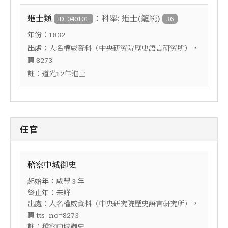
：
進士類
科舉: 進士(籠統)
ID: 040101
36
年份：
1832
出處：
，
人名權威資料（中央研究院歷史語言研究所）
頁
8273
註：
道光12年進士
任官
稽察中城御史
起始年：
年
咸豐
3
終止年：未詳
出處：
，
人名權威資料（中央研究院歷史語言研究所）
頁
tts_no=8273
註：
稽察中城御史