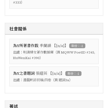
）
#333
社會關係
【
】
為Y所著書作跋
季蘭韻
[n/a]
年份：-1
出處：
（頁
明清婦女著作數據庫
MQWW PoetID #245,
）
HuWenKai #390
【
】
為Y之書題詞
張䌌英
[n/a]
年份：-1
出處：
（頁
）
澹蘜軒詩初稿:四卷
題詞3a
著述