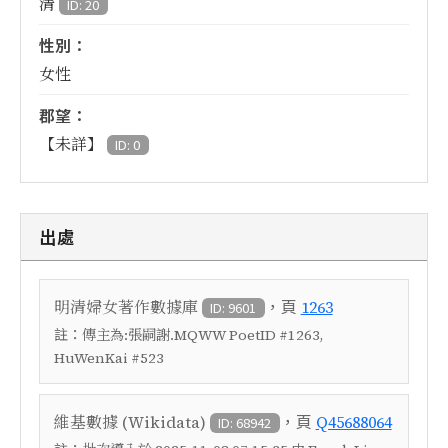
清
ID: 20
性別：
女性
郡望：
【未詳】
ID: 0
出處
，頁
明清婦女著作數據庫
1263
ID: 9601
註：
傳主為:張嗣謝.MQWW PoetID #1263,
HuWenKai #523
，頁
維基數據 (Wikidata)
Q45688064
ID: 68942