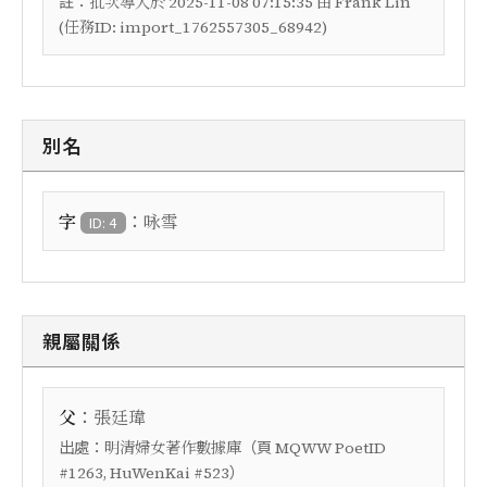
註：
批次導入於 2025-11-08 07:15:35 由 Frank Lin
(任務ID: import_1762557305_68942)
別名
：
字
咏雪
ID: 4
親屬關係
：
父
張廷瑋
出處：
（頁
明清婦女著作數據庫
MQWW PoetID
）
#1263, HuWenKai #523