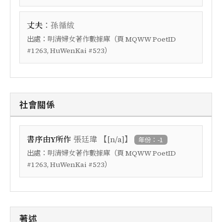
：
丈夫
孫循紱
出處：
（頁
明清婦女著作數據庫
MQWW PoetID
）
#1263, HuWenKai #523
社會關係
【
】
書序由Y所作
張廷瑋
[n/a]
年份：-1
出處：
（頁
明清婦女著作數據庫
MQWW PoetID
）
#1263, HuWenKai #523
著述