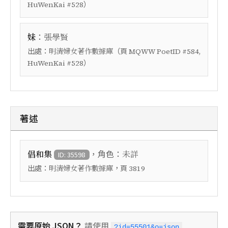
）
HuWenKai #528
：
妹
張學賢
出處：
（頁
明清婦女著作數據庫
MQWW PoetID #584,
）
HuWenKai #528
著述
，角色：
倡和集
未詳
ID: 35598
出處：
，頁
明清婦女著作數據庫
3819
需要原始 JSON？
請使用
?id=55501&o=json