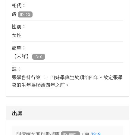
朝代：
清
ID: 20
性別：
女性
郡望：
【未詳】
ID: 0
註：
張學魯排行第二，四妹學典生於順治四年。故定張學
魯的生年為順治四年之前。
出處
，頁
明清婦女著作數據庫
3819
ID: 9601