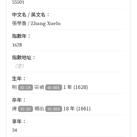
55501
中文名 / 英文名：
張學魯 / Zhang Xuelu
指數年：
1628
指數地址：
（空）
生年：
1 年 (1628)
明
崇禎
ID: 19
ID: 655
卒年：
18 年 (1661)
清
順治
ID: 20
ID: 659
享年：
34